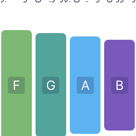
F
G
A
B