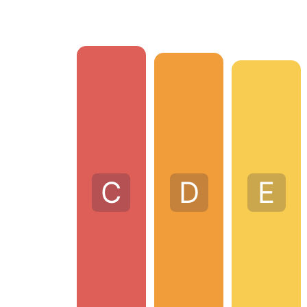
C
D
E