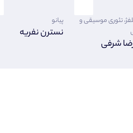
لفژ، تئوری موسیقی و
پیانو
نسترن نفریه
ضا شرفی