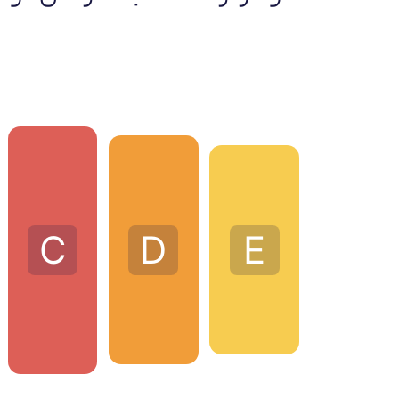
D
E
C