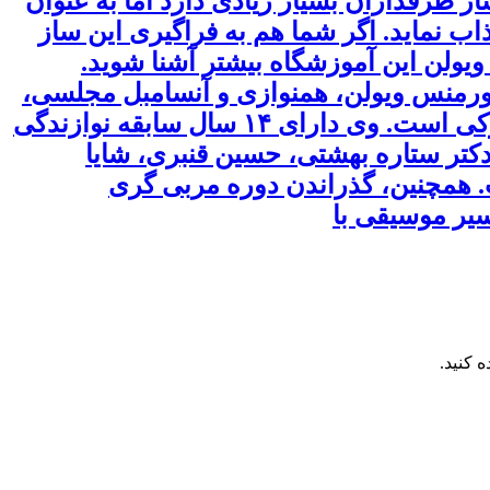
از طرفداران بسیار زیادی دارد اما به عنوان
 نماید. اگر شما هم به فراگیری این ساز
ویولن این آموزشگاه بیشتر آشنا شوید.
ل ۱۳۷۷ می باشد. تخصص خلیلی، پرفورمنس ویولن، همنوازی و آنسامبل مجلسی،
زیبایی شناسی موسیقی، سلفژ و تربیت شنوایی، تدریس موسیقی کودک بر اساس متد سوزوکی است. وی دارای ۱۴ سال سابقه نوازندگی
دکتر ستاره بهشتی، حسین قنبری، شایا
. همچنین، گذراندن دوره مربی گری
یر موسیقی با
 کنید.