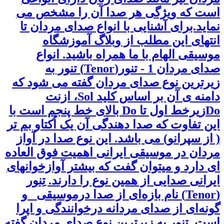
است که ویژگی هر صدا آن را مشخص می
نماید.برای آشنایی با انواع صدای مردان تا
انتهای این مطلب از وبلاگ آموزشگاه
موسیقی الهام با ما همراه باشید. انواع
صدای مردان 1 - تنور(Tenor) تنور به
زیرترین نوع صدای مردان گفته می شود که
دامنه ی آن بر اساس کلید Sol، ازنت
Doزیرخط اول تا Do بالای خط پنجم است با
این تفاوت که صدا دهندگی آن یک اُکتاو بم تر
( از سپرانو) می باشد. این نوع صدا در آواز
مردان در موسیقی ایرانی اهمیت فوق العاده
ای دارد و میتوان گفت که بیشتر آوازخوانهای
ایرانی صدایی از همین نوع را دارند. تِنور
(Tenor) نام بازه‌ای از صدا درموسیقی و
گونه‌ای از صدای مردانه درخوانندگی و اپرا
است .تنور به زیرترین نوع صدای مردان گفته