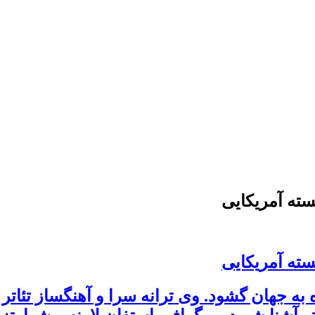
سته آمریکایی
سته آمریکایی
 لارنس شوارتز در 6 مارس 1948 دیده به جهان گشود. وی ترانه سر