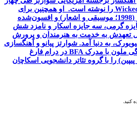
 آهنگساز برجسته آمریکایی شوارتز طی چهار
دهه فعالیت حرفه ای، موزیکال های موفقی مانند Godspell (1971)، Pippin (1972) و Wicked (2003) را نوشته است. او همچنین برای
تعدادی از فیلم‌های موفق از جمله پوکاهانتس (1995)، گوژپشت نتردام (1996)، شاهزاده مصر (1998؛ موسیقی و اشعار) و افسون‌شده
Dra برای ترانه های برجسته، سه جایزه گرمی، سه جایزه اسکار و نامزد شش
یژه تونی را به دلیل تعهدش به خدمت به هنرمندان و پرورش
ورک، به دنیا آمد. شوارتز پیانو و آهنگسازی
را در مدرسه جولیارد در حین تحصیل در دبیرستان آموخت. وی در سال 1968 از دانشگاه کارنگی ملون با مدرک BFA در درام فارغ
یپین) را با گروه تئاتر دانشجویی اسکاچان
 کنید.