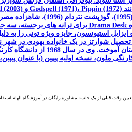
تر آشنا شوید. بیوگرافی استفان لارنس شوارتز
(2007) اشعار داشته است. شوارتز برنده جایزه ma Desk
نی شده است. او در سال 2015 جایزه ایزابل استیونسون، جایزه و
حصیل شوارتز در یک خانواده یهودی در شهر نیوی
گی ملون، نسخه اولیه پیپین (با عنوان پیپین، پ
 تعیین وقت قبلی از یک جلسه مشاوره رایگان در آموزشگاه الهام استفاده