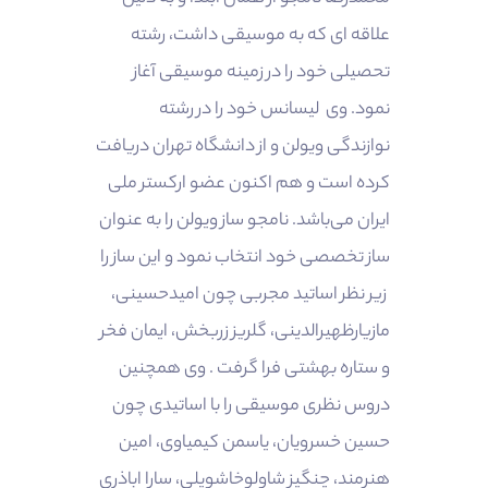
علاقه ای که به موسیقی داشت، رشته
تحصیلی خود را در زمینه موسیقی آغاز
نمود. وی لیسانس خود را در رشته
نوازندگی ویولن و از دانشگاه تهران دریافت
کرده است و هم اکنون عضو ارکستر ملی
ایران می‌باشد. نامجو ساز ویولن را به عنوان
ساز تخصصی خود انتخاب نمود و این ساز را
زیر نظر اساتید مجربی چون امیدحسینی،
مازیارظهیرالدینی، گلریز زربخش، ایمان فخر
و ستاره بهشتی فرا گرفت . وی همچنین
دروس نظری موسیقی را با اساتیدی چون
حسین خسرویان، یاسمن کیمیاوی، امین
هنرمند، چنگیز شاولوخاشویلی، سارا اباذری