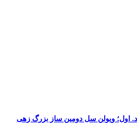
انده‌اید. اول؛ ویولن سل دومین ساز بزرگ زهی