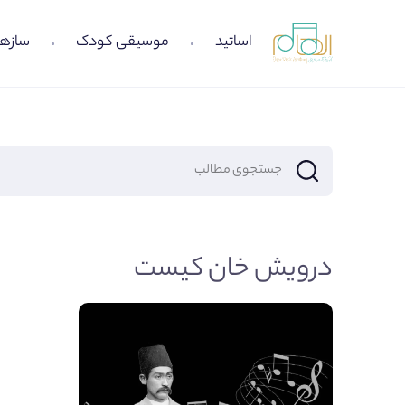
اساتید
موسیقی کودک
سازها
درویش خان کیست