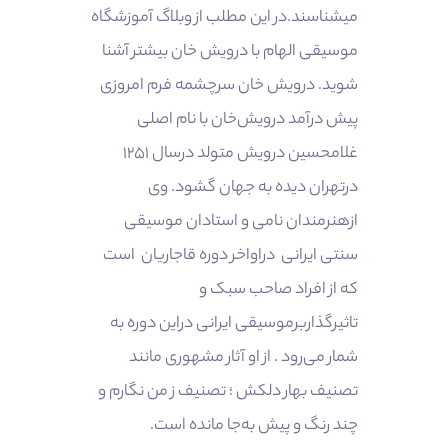
میشناسند.در این مطلب از وبلاگ آموزشگاه
موسیقی الهام با درویش خان بیشتر آشنا
شوید. درویش خان سرچشمه فرم امروزی
پیش درآمد درویش‌خان با نام اصلی
غلامحسین درویش متولد درسال ۱۲۵۱
درتهران دیده به جهان گشود. وی
ازهنرمندان نامی و استادان موسیقی
سنتی ایرانی دراواخر دوره قاجاریان است
که از افراد صاحب سبک و
تاثیرگذاربرموسیقی ایرانی دراین دوره به
شمار می‌رود . از او آثار مشهوری مانند
تصنیف بهار دلکش ؛ تصنیف ز من نگارم و
چند رنگ و پیش به‌جا مانده است.