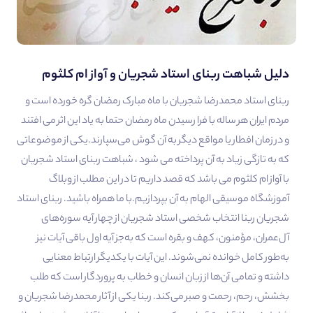
دلیل شباهت ربنای استاد شجریان و آواز ام کلثوم
ربنای استاد محمدرضا شجریان با ماه مبارک رمضان گره خورده است و
مردم ایران هر ساله با فرا رسیدن ماه رمضان حتما به یاد این اثر می افتند
و در زمان افطار یا مواقع دیگر به آن گوش می‌سپارند.یکی از موضوعاتی
که به تازگی زیاد به آن پرداخته می شود ، شباهت ربنای استاد شجریان
با آواز ام کلثوم می باشد که قصد داریم تا در این مطلب از وبلاگ
آموزشگاه موسیقی الهام به آن بپردازیم.با ما همراه باشید. ربنای استاد
شجریان ربنا انتخاب شخصی استاد شجریان از چهار آیه سوره‌های
آل‌عمران، مؤمنون، کهف و بقره است که به‌جز آیه اول باقی آیات نیز
به‌طور کامل خوانده نمی‌شوند. این آیات با یکدیگر ارتباط معنایی
داشته و تمامی آن‌ها از زبان انسان و خطاب به پروردگار است که طلب
بخشش، رحم، رحمت و صبر می‌کند. ربنا یکی از آثار محمدرضا شجریان و