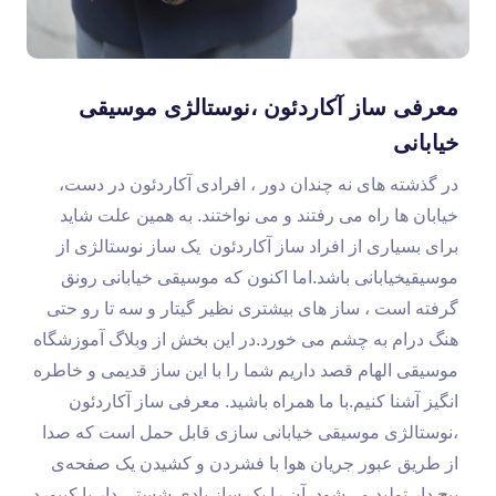
معرفی ساز آکاردئون ،نوستالژی موسیقی
خیابانی
در گذشته های نه چندان دور ، افرادی آکاردئون در دست،
خیابان ها راه می رفتند و می نواختند. به همین علت شاید
برای بسیاری از افراد ساز آکاردئون یک ساز نوستالژی از
موسیقیخیابانی باشد.اما اکنون که موسیقی خیابانی رونق
گرفته است ، ساز های بیشتری نظیر گیتار و سه تا رو حتی
هنگ درام به چشم می خورد.در این بخش از وبلاگ آموزشگاه
موسیقی الهام قصد داریم شما را با این ساز قدیمی و خاطره
انگیز آشنا کنیم.با ما همراه باشید. معرفی ساز آکاردئون
،نوستالژی موسیقی خیابانی سازی قابل حمل است که صدا
از طریق عبور جریان هوا با فشردن و کشیدن یک صفحه‌ی
پیچ دار تولید می‌شود. آن را یک ساز بادی شستی دار یا کیبورد