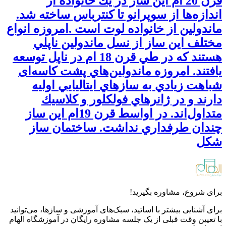
قرن 20 ام این ساز در يك خانواده از
اندازه‌ها از سوپرانو تا كنترباس ساخته شد.
ماندولین از خانواده لوت است .امروزه انواع
مختلف این ساز از نسل ماندولين ناپلي
هستند كه در طي قرن 18 ام در ناپل توسعه
يافتند. امروزه ماندولين‌هاي پشت کاسه‌ای
شباهت زيادي به سازهاي ايتاليايي اوليه
دارند و در ژانرهاي فولکلور و كلاسيك
متداول‌اند. در اواسط قرن 19ام این ساز
چندان طرفداري نداشت. ساختمان ساز
شکل
برای شروع، مشاوره بگیرید!
برای آشنایی بیشتر با اساتید، سبک‌های آموزشی و سازها، می‌توانید
با تعیین وقت قبلی از یک جلسه مشاوره رایگان در آموزشگاه الهام