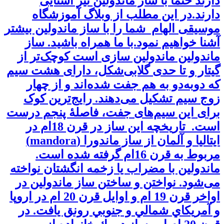
دارند حتما با ساز ماندولین نیز آشنایی
دارند.در این مطلب از وبلاگ آموزشگاه
موسیقی الهام شما را با ساز ماندولین بیشتر
آشنا خواهیم نمود.با ما همراه باشید. ساز
ماندولین ماندولین سازی است کوچک‌تر از
گیتار و تا حدی گلابی‌شکل، دارای هشت سیم
که دوبه‌دو به هم جفت شده‌اند و از چهار
زوج سیم تشکیل می‌دهند. رایج‌ترین کوک
برای این سیم‌های جفت، فاصلهٔ پنجم درست
است. تاریخچه اين ساز در قرن 18ام در
ايتاليا و آلمان از ساز ماندورا (mandora)
مربوط به قرن 16ام گرفته شده است.
ماندولین با مضراب یا زخمه انگشتان نواخته
می‌شود. نواختن و ساختن ساز ماندولين در
اواخر قرن 19 ام و اوايل قرن 20 ام در اروپا
و آمريكاي شمالي و جنوبي رونق يافت. در