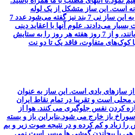
م نمود.تا انتهای مطلب با ما همراه باشید.
ه است. این ساز متشکل از یک لوله
استوانه‌ای از جنس نی که سراسر طول آن از 7 بند و 6 گره تشکیل شده است. به همین دلیل به این ساز نی 7 بند نیز گفته می‌شود عدد 7
سیار می‌دادند. علوم آنها با اعقاید دینی
آمیخته بود و تصور می‌کردند عطارد، زهره، مریخ، مشتری، زحل و آفتاب و ماه از مظاهر خدایانند، و از 7 روز هفته هر روز را به ستایش
 کوک‌های متفاوت، فاقد یک تا دو نت
از سازهای بادی است. این ساز به عنوان
لی است و تقریبا در تمام نقاط ایران
زه کردن نفس جلوگیری می کنند. هوا از
راخ باز خارج می شود.بنابراین باز و بسته
زیاد و کم کرده و در نتیجه صوت زیر و بم
 زهی با پیچاندن گوشی ها میسر است نمی