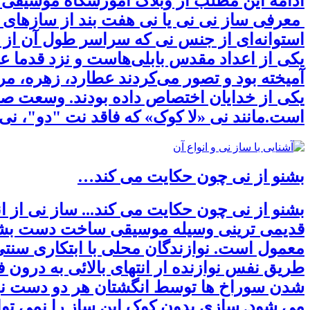
ادامه این مطلب از وبلاگ آموزشگاه موسیقی اله
معرفی ساز نی نی یا نی هفت بند از سازهای ب
یکی از اعداد مقدس بابلی‌هاست و نزد قدما عدد 
یکی از خدایان اختصاص داده بودند. وسعت صدای
است.مانند نی «لا کوک» که فاقد نت "دو"، ن
بشنو از نی چون حکایت می کند…
بشنو از نی چون حکایت می کند... ساز نی از ا
قدیمی ترینی وسیله موسیقی ساخت دست بشر ش
معمول است. نوازندگان محلی با ابتکاری سنتی
طریق نفس نوازنده ار انتهای بالائی به درون 
شدن سوراخ ها توسط انگشتان هر دو دست نواز
می شود. سازی بدون کوک این ساز را نمی توا