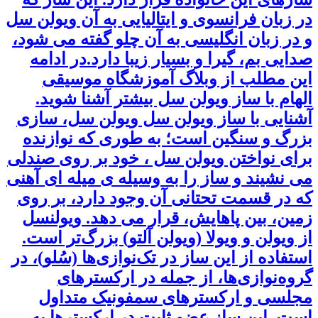
در زبان فرانسوی و ایتالیایی به آن ویولن سل
و در زبان انگلیسی به آن چلو گفته می شود،
صدایی بم، گیرا و بسیار زیبا دارد.در ادامه
این مطلب از وبلاگ آموزشگاه موسیقی
الهام با ساز ویولن سل بیشتر آشنا شوید.
آشنایی با ساز ویولن سل ویولن سل، سازی
بزرگ و سنگین است؛ به طوری که نوازنده
برای نواختن ویولن سل ، خود بر روی صندلی
می نشیند و ساز را به وسیله ی میله ای آهنی
که در قسمت تحتانی آن وجود دارد، بر روی
زمین، بین پاهایش، قرار می دهد. ویولنسل
از ویولن و ویولا (ویولن آلتو) بزرگ‌تر است.
استفاده از این ساز در تک‌نوازی‌ها (سُلو)، در
گروه‌نوازی‌ها، از جمله در ارکسترهای
مجلسی و ارکسترهای سمفونیک متداول
است. این ساز عضو ثابت در ارکسترها به