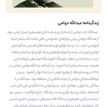
زندگینامه عبدالله دوامی
عبدالله خان دوامی از استادان و ردیف دانان موسیقی اصیل ایرانی بود.
از عبدالله دوامی برخی نوارهای خصوصی باقی مانده که بیشتر جنبه
آموزشی دارند. نت، ردیف آوازی او و تصنیف های قدیمی به کوشش
فرامرز پایور چاپ شده و آلبوم نوارهای ردیف آوازی او نیز انتشار یافته
است. در ادامه این مطلب از وبلاگ آموزشگاه موسیقی الهام با این
هنرمند برجسته بیشتر آشنا شوید. زندگینامه عبدالله دوامی دوامی در
۱۲۷۰ در روستای طاد از توابع تفرش دیده به جهان گشود. پدرش
ابوالقاسم‌خان دوامی از خرده مالکین آن منطقه بود. عبدالله در ۸
سالگی به تهران مهاجرت کرد. در نوجوانی به شاگردی علی خان نایب
السلطنه درآمد و ردیف آوازی راست پنجگاه را از او فراگرفت. سپس نزد
اساتید دیگری نظیرمیرزا عبدالله؛ آقا حسینقلی ؛ درویش خان و حسین
خان اسماعیل زاده نیز تعلیم دید. در آن زمان مدرسه ای شبانه برای