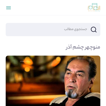
منوچهر چشم آذر