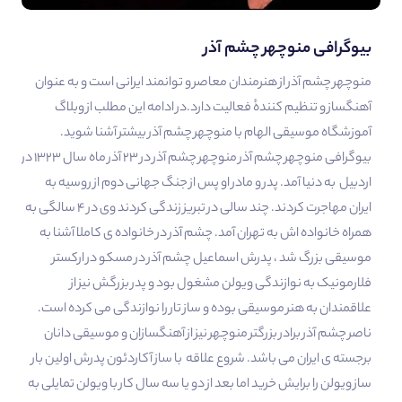
بیوگرافی منوچهر چشم آذر
منوچهر چشم آذر از هنرمندان معاصر و توانمند ایرانی است و به عنوان
آهنگساز و تنظیم کنندهٔ فعالیت دارد.در ادامه این مطلب از وبلاگ
آموزشگاه موسیقی الهام با منوچهر چشم آذر بیشتر آشنا شوید.
بیوگرافی منوچهر چشم آذر منوچهر چشم آذر در ۲۳ آذر ماه سال ۱۳۲۳ در
اردبیل به دنیا آمد. پدر و مادر او پس از جنگ جهانی دوم از روسیه به
ایران مهاجرت کردند. چند سالی در تبریز زندگی کردند وی در ۴ سالگی به
همراه خانواده اش به تهران آمد. چشم آذر در خانواده ی کاملا آشنا به
موسیقی بزرگ شد ، پدرش اسماعیل چشم آذر در مسکو در ارکستر
فلارمونیک به نوازندگی ویولن مشغول بود و پدر بزرگش نیز از
علاقمندان به هنر موسیقی بوده و ساز تار را نوازندگی می کرده است.
ناصر چشم آذر برادر بزرگتر منوچهر نیز از آهنگسازان و موسیقی دانان
برجسته ی ایران می باشد. شروع علاقه با ساز آکاردئون پدرش اولین بار
ساز ویولن را برایش خرید اما بعد از دو یا سه سال کار با ویولن تمایلی به