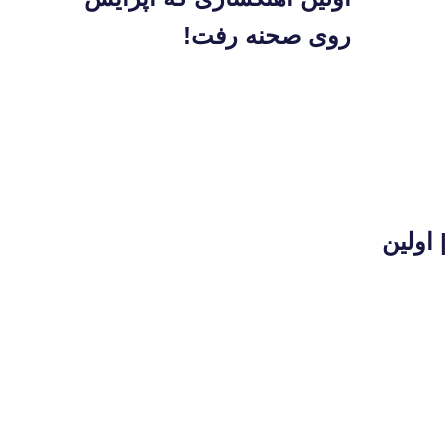
روی صحنه رفت!
یج | اولین