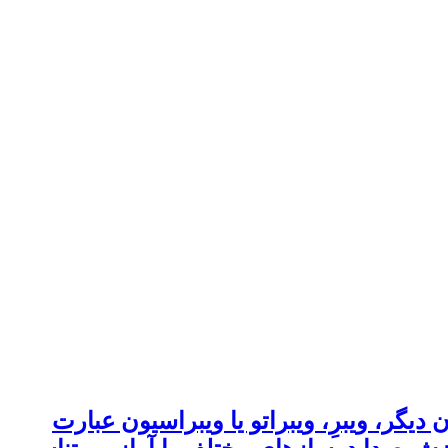
گر، ویبرِ، ویبراتو یا ویبراسیون عبارت