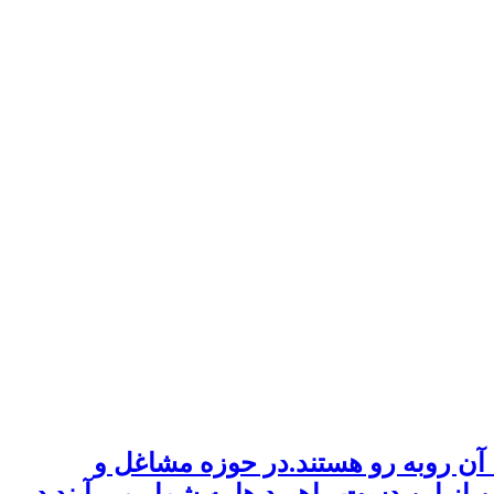
 آن روبه رو هستند.در حوزه مشاغل و
از این دست راهبرد ها به شمار می آیند.در