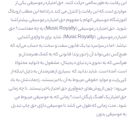
این رقابت به طور سالمی حرکت کنند. حق امتیاز در موسیقی یکی از
مواردی است که این رقابت را کنترل می کند.در ادامه این مطلب از وبلاگ
آموزشگاه موسیقی الهام با مفهوم حق امتیاز در موسیقی بیشتر آشنا
شوید. حق امتیاز در موسیقی (Music Royalty) به چه معناست؟ حق
امتیاز در موسیقی (Music Royalty) شاید برای ما واژه‌ی آشنایی
نباشد ؛ اما در سراسر دنیا یک قانون سفت و سخت به حساب می‌آید که
هیچ‌کس نمی‌تواند آن را دور بزند! قانونی که به کمک هنرمندان و
هرکسی که به نحوی در دنیای دیجیتال، مشغول به «تولید محتوا»
است، آمده است. شاید ندانید که بسیاری از هنرمندان به دلیل اینکه از
کپی‌رایت و موارد حقوقی مربوط به آن باخبر نیستند، زحمات‌شان به باد
می‌رود؛ چون از روش‌های جمع‌آوری حق امتیاز باخبر نیستند. تا چه زمانی
حق امتیاز یک آهنگ رایگان است؟ زمانی که به موسیقی مربوط می
شود، مدت زمانی که طول می کشد تا موسیقی دارای حق چاپ تبدیل
به موسیقی بدون