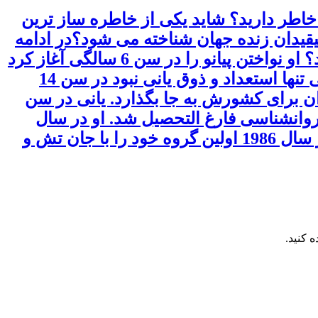
 خاطر دارید؟ شاید یکی از خاطره ساز ترین
سیقیدان زنده جهان شناخته می شود؟در ادامه
این مطلب از وبلاگ آموزشگاه موسیقی الهام با یانی ، بیشتر آشنا شوید. یانی از کجا آغاز نمود؟ او نواختن پیانو را در سن 6 سالگی آغاز کرد
اما او هم مانند ونگلیس هموطن یونانی خود از آموزش رسمی پیانو خودداری می کرد.موسیقی تنها استعداد و ذوق یانی نبود در سن 14
ملی را در پنجاه متر آزاد مردان برای کشورش به جا بگذارد. یانی در سن
 را به مقصد آمریکا ترک کرد و در سال 1976 در رشته ی روانشناسی فارغ التحصیل شد. او در سال
1980 اولین آلبوم خود را به نام optimystique آماده کرد اما آن را در سال 1984 منتشر کرد. در سال 1986 اولین گروه خود را با جان تش و
 کنید.