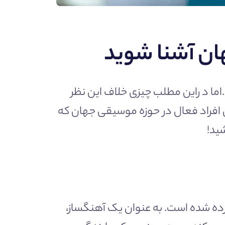
ان آشنا شوید
.اما د راین مطلب چیزی خلاف این نظر
ن افراد فعال در حوزه موسیقی جهان که
است که ثروت خالص او ۱.۲۸ میلیارد دلار تخمین زده شده است. به عنوان یک آهنگساز،