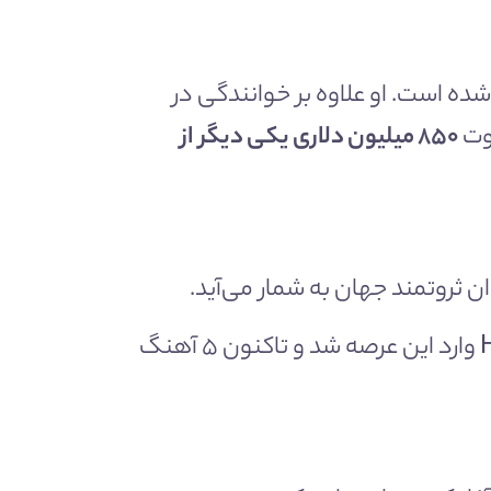
د، برندهٔ ۷ جایزهٔ گرمی و ۲ جایزهٔ گولدن گلوب شده است. او علاوه بر خوانندگی در
۸۵۰
میلیون دلاری یکی دیگر از
او در ابتدا با عنوان آهنگساز و نوازنده در گروه موسیقی Herb Albert & The Tijuana Brass وارد این عرصه شد و تاکنون ۵ آهنگ