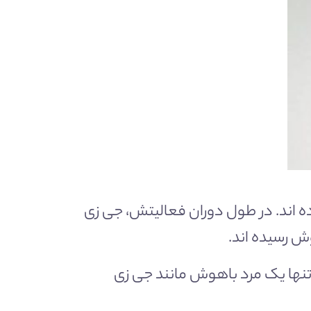
روت خالص او را ۹۰۰ میلیون دلار برآورد کرده اند. در طول دوران فعالیتش، جی زی
 تنها یک مرد باهوش مانند جی زی