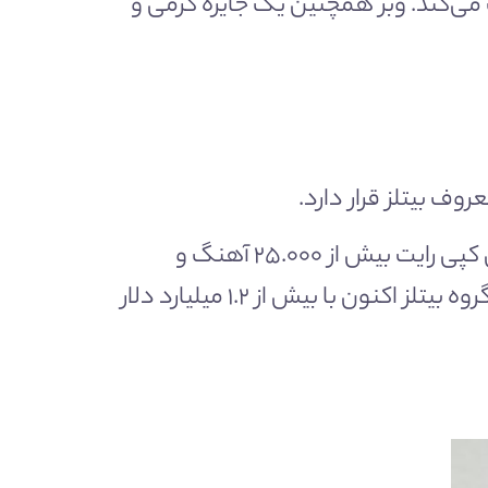
 می‌کند. وبر همچنین یک جایزه گرمی و
وف بیتلز قرار دارد.
با دیسکوگرافی قابل توجهی که ۳۲ آهنگ آن در صدر ۱۰۰ آهنگ برتر بیلبورد قرار گرفته اند، حق کپی رایت بیش از ۲۵.۰۰۰ آهنگ و
فعالیت موسیقایی به طول نزدیک به ۶ دهه، به راحتی می‌توان فهمید که چرا این عضو سابق گروه بیتلز اکنون با بیش از ۱.۲ میلیارد دلار