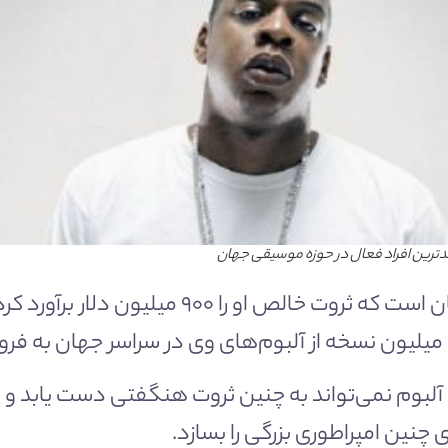
دترین افراد فعال در حوزه موسیقی جهان
جی زی سومین موسیقیدان ثروتمند جهان است که ث
ش آلبوم نمی‌تواند به چنین ثروت هنگفتی دست یابد و
 چنین امپراطوری بزرگی را بسازد.