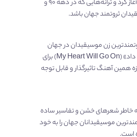
شان جان کامبز معروف به «دیدی» نیز کار خود در عرصه موسیقی را به عنوان رپر و تهیه کننده آغاز کرد و ترانه‌هایی که در دهه ۹۰ و
ا ۸۰۰ میلیون دلار ثروت خالص، ثروتمندترین زن موسیقیدان در جهان
است. اگر چه همه دیون را به خاطر آهنگ و صدای ماندگارش در آهنگ «قلب من ادامه خواهد داد» (My Heart Will Go On) برای
نیز به اندازه همین آهنگ تاثیرگذار و قابل توجه
 به عنوان یک رپر گانگستر با گروه رپ N.W.A آغاز کرد که به خاطر شعر‌های خشن و تفاسیر ساده
 دلار ثروت جایگاه هفتم ثروتمندترین موسیقیدانان جهان را به خود
 است.