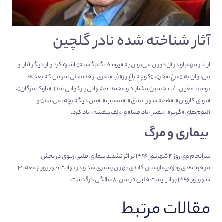
آثار شناخته شده نادر گلچین
از آثار مهم او در آن دوران می‌توان به «یوسف گم گشته» اشاره کرد و از دیگر آثار او
می‌توان به «مرغ سحر»، «کوچه باغ راز» (با شعری از قدمعلی سرامی که بعد ها
توسط معین، غلامحسین مختاباد و محمد اصفهانی بازخوانی شد)، «ناوک مژگان»،
«نوای کاروان»، «قصه شهر عشق»، «مسبب»، «من دیگه بچه نمی‌شم» و
آلبوم‌های «گریز»، «نفس باد صبا» و «زلف بنفشه» یاد کرد.
بیماری و مرگ
سرانجام وی روز ۴ شهریور ۱۳۹۶ بر اثر تشدید بیماری قلبی ریوی در بخش
مراقبت‌های ویژه بیمارستان گاندی تهران بستری شد و در نهایت ظهر روز جمعه ۳۱
شهریور ۱۳۹۶ بر اثر ایست قلبی در سن ۸۱ سالگی درگذشت.
مقالات مرتبط