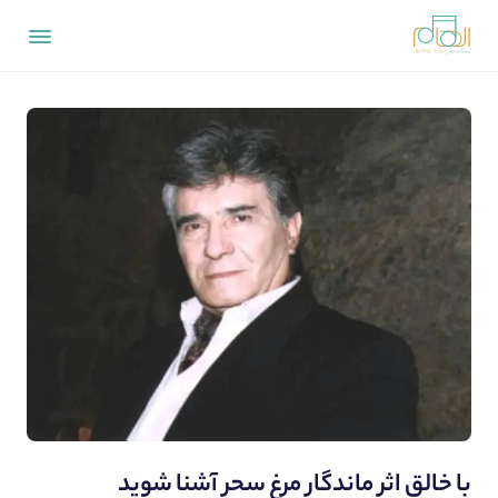
با خالق اثر ماندگار مرغ سحر آشنا شوید