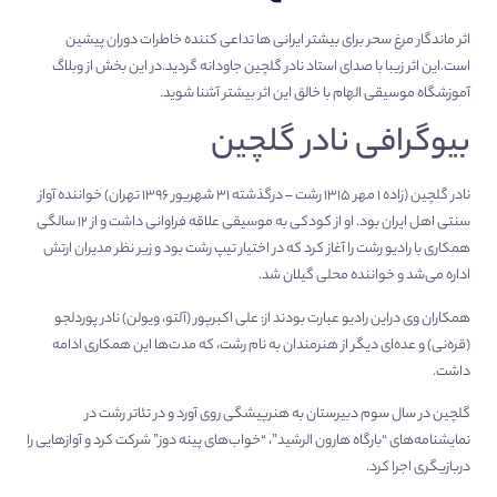
اثر ماندگار مرغ سحر برای بیشتر ایرانی ها تداعی کننده خاطرات دوران پیشین
است.این اثر زیبا با صدای استاد نادر گلچین جاودانه گردید.در این بخش از وبلاگ
آموزشگاه موسیقی الهام
با خالق این اثر بیشتر آشنا شوید.
بیوگرافی نادر گلچین
نادر گلچین (زاده ۱ مهر ۱۳۱۵ رشت – درگذشته ۳۱ شهریور ۱۳۹۶ تهران) خواننده آواز
سنتی اهل ایران بود. او از کودکی به موسیقی علاقه فراوانی داشت و از ۱۲ سالگی
همکاری با رادیو رشت را آغاز کرد که در اختیار تیپ رشت بود و زیر نظر مدیران ارتش
اداره می‌شد و خواننده محلی گیلان شد.
همکاران وی دراین رادیو عبارت بودند از: علی اکبرپور (آلتو، ویولن) نادر پوردلجو
(قره‌نی) و عده‌ای دیگر از هنرمندان به نام رشت، که مدت‌ها این همکاری ادامه
داشت.
گلچین در سال سوم دبیرستان به هنرپیشگی روی آورد و در تئاتر رشت در
نمایشنامه‌های “بارگاه هارون الرشید”، “خواب‌های پینه دوز” شرکت کرد و آوازهایی را
دربازیگری اجرا کرد.