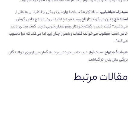
داخل گلو بود، با زبان نبود. آواز او بسیار منحصر‌به‌فرد و خاص خودش بود.
سید رضا طباطبایی
، استاد آواز مکتب اصفهان نیز در یکی از خاطراتش به نقل از
استاد تاج
چنین می‌گوید: “از تاج پرسیدم به چه صدایی در مواقع خاص گوش
می‌دهید؟ گفت ادیب را. گفتم خودتان هم صدای خوبی دارید. گفت صدای ادیب
خاص است؛ مطلوب می‌خواند؛ کلمات و شعر را چنان زیبا ادا می‌کند که مرا مجذوب
می‌کند”.
هوشنگ ابتهاج:
سبک آواز ادیب خاص خودش بود. به گمان من او روی خوانندگان
بزرگی مثل بنان اثر گذاشت.
مقالات مرتبط