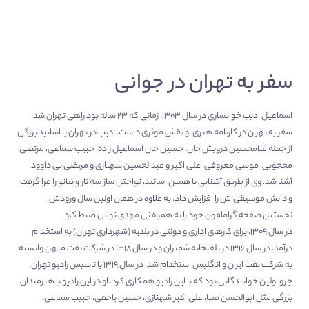
سفر به تهران در جوانی
اسماعیل ادیب خوانساری در سال ۱۳۰۳، زمانی که ۲۳ ساله بود راهی تهران شد.
سفر به تهران در کارنامه هنری او نقش موثری داشت. ادیب در تهران با اساتید بزرگی
از جمله غلامحسین درویش خان، حسین خان اسماعیل زاده، حبیب سماعی، مرتضی
محجوبی، موسی معروفی، علی اکبر و عبدالحسین شهنازی و مرتضی نی داوود
آشنا شد. وی از طریق آشنایی با همین اساتید، نواختن ساز سه تار و پیانو را فرا گرفت
و دانش موسیقی‌اش را افزایش داد. به علاوه در همان اولین سال ورودش،
نخستین صفحه گرامافون خود را به همراه نی مهدی نوایی ضبط کرد.
در سال ۱۳۰۹، برای کارهای اداری و دولتی در بلدیه (شهرداری تهران) به استخدام
درآمد. در سال ۱۳۱۶ در تلفنخانه شمیران و در سال ۱۳۱۸ در شرکت نفت میهن وابسته
به شرکت نفت ایران و انگلیس استخدام شد. در سال ۱۳۱۹ با تاسیس رادیو تهران،
جزو اولین خوانندگانی بود که با این رادیو همکاری کرد. او در این رادیو با هنرمندان
بزرگی مثل ابوالحسن صبا، علی اکبر شهنازی، حسین یاحقی، حبیب سماعی،