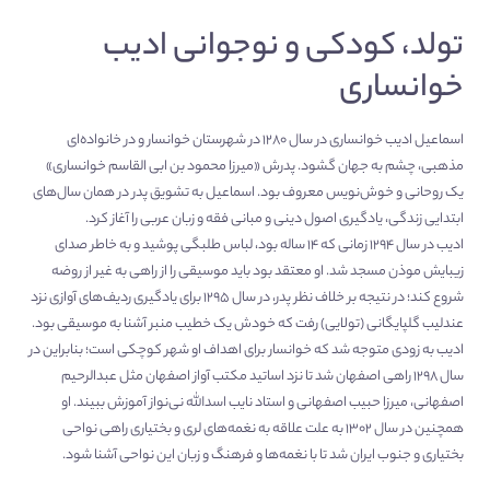
تولد، کودکی و نوجوانی ادیب
خوانساری
اسماعیل ادیب خوانساری در سال ۱۲۸۰ در شهرستان خوانسار و در خانواده‌ای
مذهبی، چشم به جهان گشود. پدرش «میرزا محمود بن ابی القاسم خوانساری»
یک روحانی و خوش‌نویس معروف بود. اسماعیل به تشویق پدر در همان سال‌های
ابتدایی زندگی، یادگیری اصول دینی و مبانی فقه و زبان عربی را آغاز کرد.
ادیب در سال ۱۲۹۴ زمانی که ۱۴ ساله بود، لباس طلبگی پوشید و به خاطر صدای
زیبایش موذن مسجد شد. او معتقد بود باید موسیقی را از راهی به غیر از روضه
شروع کند؛ در نتیجه بر خلاف نظر پدر، در سال ۱۲۹۵ برای یادگیری ردیف‌های آوازی نزد
عندلیب گلپایگانی (تولایی) رفت که خودش یک خطیب منبر آشنا به موسیقی بود.
ادیب به زودی متوجه شد که خوانسار برای اهداف او شهر کوچکی است؛ بنابراین در
سال ۱۲۹۸ راهی اصفهان شد تا نزد اساتید مکتب آواز اصفهان مثل عبدالرحیم
اصفهانی، میرزا حبیب اصفهانی و استاد نایب اسدالله نی‌نواز آموزش ببیند. او
همچنین در سال ۱۳۰۲ به علت علاقه به نغمه‌های لری و بختیاری راهی نواحی
بختیاری و جنوب ایران شد تا با نغمه‌ها و فرهنگ و زبان این نواحی آشنا شود.