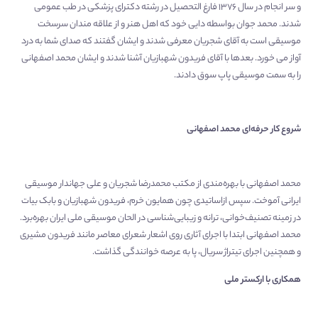
و سر انجام در سال ۱۳۷۶ فارغ التحصیل در رشته دکترای پزشکی در طب عمومی
شدند. محمد جوان بواسطه دایی خود که اهل هنر و از علاقه مندان سرسخت
موسیقی است به آقای شجریان معرفی شدند و ایشان گفتند که صدای شما به درد
آواز می خورد. بعدها با آقای فریدون شهبازیان آشنا شدند و ایشان محمد اصفهانی
را به سمت موسیقی پاپ سوق دادند.
شروع کار حرفه‌ای محمد اصفهانی
محمد اصفهانی با بهره‌مندی از مکتب محمدرضا شجریان و علی جهاندار موسیقی
ایرانی آموخت. سپس ازاساتیدی چون همایون خرم، فریدون شهبازیان و بابک بیات
در زمینه تصنیف‌خوانی، ترانه و زیبایی‌شناسی در الحان موسیقی ملی ایران بهره‌برد.
محمد اصفهانی ابتدا با اجرای آثاری روی اشعار شعرای معاصر مانند فریدون مشیری
و همچنین اجرای تیتراژ سریال، پا به عرصه خوانندگی گذاشت.
همکاری با ارکستر ملی