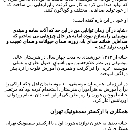
که تولید صدا می کرد به کار می گرفت و ابزارهایی می ساخت که
از خود تولید صداهایی مختلف و گوناگون کنند.
او خود در این باره گفته است:
«
شاید در آن زمان توانایی من در این حد که آلات ساده و مبتدی
موسیقی را بسازم نبوده اما به هر حال چیزهایی می ساختم که
صداهایی همانند صدای باد، زوزه، صدای حیوانات و صدای عجیب و
غریب تولید کنند
.»
حنانه از ۱۳۱۳ خورشیدی به مدت چهار سال در هنرستان عالی
موسیقی زیر نظر غلام‌حسین ‌مین‌باشیان‌ اصول‌ نظری‌ و عملی
‌موسیقی‌ غربی را فراگرفت و همزمان‌ آموزش‌ فلوت‌ را نزد پیتر
دولگف‌ آموخت.
در آن زمان، هنرستان موسیقی، ۱۰ موسیقیدان اهل چکسلواکی را
برای آموزش به هنرآموزان هنرستان، استخدام کرده بود که مرتضی
حنانه آموختن هورن را زیر نظر یکی از این استادان به نام رودولف
اوربانتس آغاز کرد.
همکاری با ارکستر سمفونیک تهران
حنانه بعدها به عنوان نوازنده هورن اول، با ارکستر سمفونیک تهران
همکاری کرد.