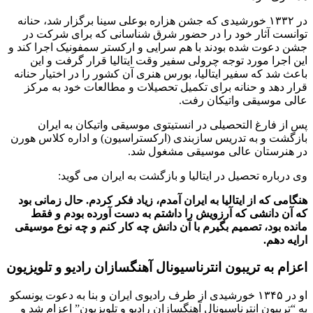
در ۱۳۳۲ خورشیدی که جشن هزاره بوعلی سینا برگزار شد، حنانه
توانست آثار خود را در حضور شرق شناسانی که برای شرکت در
جشن دعوت شده بودند با هم سرایی و ارکستر سمفونیک اجرا کند و
این اجرا مورد توجه چرولی سفیر وقت ایتالیا قرار گرفت و این
باعث شد که سفیر ایتالیا، بورس هنری آن کشور را در اختیار حنانه
قرار دهد و حنانه برای تکمیل تحصیلات و مطالعات خود به مرکز
عالی موسیقی واتیکان رفت.
پس از فارغ التحصیلی در انستیتوی موسیقی واتیکان به ایران
بازگشت و به تدریس سازبندی (ارکستراسیون) و اداره کلاس هورن
در هنرستان عالی موسیقی مشغول شد.
وی درباره تحصیل در ایتالیا و بازگشت به ایران می گوید:
هنگامی که از ایتالیا به ایران آمدم، زیاد فکر کردم. حال زمانی بود
که آن دانشی که آرزویش را داشتم به دست آورده بودم و فقط
مانده بود، تصمیم بگیرم با آن دانش چه کار کنم و چه نوع موسیقی
ارایه دهم.
اعزام به تریبون انترناسیونال آهنگسازان رادیو و تلویزیون
او در ۱۳۴۵ خورشیدی از طرف رادیوی ایران و بنا به دعوت یونسکو
به “تریبون انترناسیونال آهنگسازان رادیو و تلویزیون” اعزام شد و