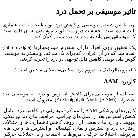
تاثیر موسیقی بر تحمل درد
ارتباط بین شنیدن موسیقی و کاهش درد، توسط تحقیقات بیشماری
ثابت شده است. تحقیقات در زمینه فواید موسیقی نشان داده است
که موسیقی می‌تواند به مدیریت درد بسیار کمک کند.
یک تحقیق روی افراد دارای سندرم فیبرومیالژیا (Fibromyalgia)
انجام شد که در آن افرادی که برای یک ساعت و بیشتر به موسیقی
گوش داده بودند، کاهش قابل توجهی در درد را تجربه کردند.
( فیبرومیالژیا یک سندروم درد اسکلتی-عضلانی مضمن است.)
کاربرد AAM
استفاده از موسیقی برای کاهش استرس و درد، به موسیقی ضد
اضطراب (Anxioalgolytic Music (AAM)) معروف است.
کاربردهای پزشکی AAM یا عملکرد موسیقی در کاهش درد شامل:
کاهش استرس بعد از عمل های جراحی، مراقبت های دندانپزشکی،
بیهوشی و درد های بعضی از داروها، کاهش ناهنجاری ها و اختلالات
رفتاری، درد و استرس زایمان، کهنسالی و استرس ها و درد های
مربوطه، اختلالات حرکتی مربوط به اعصاب و یا اختلالات حرکتیِ