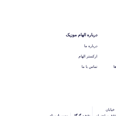
درباره الهام موزیک
درباره ما
ارکستر الهام
ا
تماس با ما
خیابان
آیت‌الله جلالی خمینی (آیت شمالی سابق)، پلاک ۸۵۶، ساختمان
نقشه گوگل
مسیریاب بلد