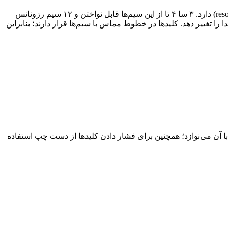
نیکل هارپای مدرن و کروماتیک دارای ۱۶ سیم است؛ ۳ سیم ملودی (melody string)، یک سیم زیر (drone string) و ۱۲ تا سیم رزونانس (resonance) دارد. ۳ سا ۴ تا از این سیم‌ها قابل نواختن و ۱۲ سیم رزونانس
هند زیر و بمی صدا را تغییر دهد. کلیدها در خطوط مماس با سیم‌ها قرار دارند؛ بنابراین
ا با آن می‌نوازد؛ همچنین برای فشار دادن کلیدها از دست چپ استفاده