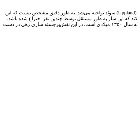
ریشه ساز نیکل هارپا به به قرون وسطی در سوئد، دانمارک، آلمان، اتریش و ایتالیا برمی‌گردد؛ اما پس از دوره باروک، فقط در منطقه اوپلاند (Uppland) سوئد نواخته می‌شد. به‌‌ طور دقیق مشخص نیست که این
ند که این ساز به طور مستقل توسط چندین نفر اختراع شده باشد.
قدیمی‌ترین آثار موجود از این ساز، در نقش برجسته‌ای در یکی از ورودی‌های کلیسای کالونگه در جزیره گوتلند سوئد دیده می‌شود که متعلق به سال ۱۳۵۰ میلادی است. در این نقش‌برجسته سازی زهی در دست