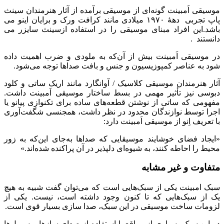
موسیقی اَمبینت گونه‌ای از موسیقی برآمده از آثار هنرمندان سینث
پاپ تجربی دههٔ ۱۹۷۰ میلادی مانند کرافت ورک و برایان اینو می
باشد.این افراد مبنای موسیقی را در استفاده ازسینث سایزر می
دانستند .
در موسیقی اَمبینت بیش از آن‌که به ملودی و ضرب اهمیت داده
شود به عناصر کمپوزیسیون و جنس و بافت صداها توجه می‌شود.
آثار هنرمندان موسیقی کلاسیک / آوانگارد مانند اریک ساتی و کلود
دبوسی نیز تأثیر مهمی در بسط ساختار موسیقی اَمبینت داشت.
مفهومی که ساتی از نوشتن قطعه‌های ساده برای تکنوازی پیانو یا
اجرا توسط نوازندگان محدود در نظر داشت، همجنسی شگفت‌آوری
با تعریف اِنو از موسیقی اَمبینت دارد:
«ایجاد فضای خوشایند موسیقایی که صداها به‌جای این‌که به زور
محیط را احاطه کنند، به شیوه‌ای دلپذیر در آن پراکنده شده‌اند.»
متفاوت و غیر مشابه
سبک امبینت یکی از سبک‌هایی است که می‌توان گفت شبیه به هیچ
یک از سبک‌هایی که تا کنون وجود داشته است، نیست. یکی از
لزومات ساخت موسیقی در این سبک، صدا سازی بسیار قوی است.
در این سبک بسیاری از مواقع با استفاده از صدای سازها و سمپل‌ها