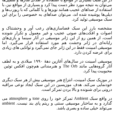
می‌توان به نتیجه مورد نظر دست پیدا کرد و بسیاری از مواقع نیز، با
استفاده از صداهای عجیب همانند نویزها و یا کلماتی که با ریورب‌ها و
دیلی‌ها پوشیده شده اند، می‌توان صداهای به خصوصی را برای این
سبک موسیقی تولید کرد.
مشخصه بارز این سبک فضاسازی‌های رعب آور و وحشتناک و
اصوات و افکت‌های صوتی عجیب و غیر معمول و تکرار شونده
است، از همین رو از این ژانر موسیقی در آثار سینما و بازی‌های
رایانه‌ای در ژانر وحشت هم مورد استفاده قرار می‌گیرد. اما
موسیقی امبینت فقط در این ژانر جای نمی‌گیرد و توانایی های زیادی
برای عرضه کردن دارد.
موسیقی اَمبینت در سال‌های آغازین دههٔ ۱۹۹۰ میلادی و به لطف
آثار گروه‌هایی مانند The Orb و هنرمندانی هم‌چون افکس توئین
محبوبیت پیدا کرد.
در موزیک سبک امبینت، انتزاع هنر موسیقی بیش از هر سبک دیگری
خودنمایی می‌کند. هدف موزیسین در این سبک ایجاد نوعی مراقبه
درونی برای شنونده و بالا بردن تمرکز است.
در واقع سبک Ambient تمرکز خود را روی tone و atmosphere می
گذارد و به ساختار موسیقی سنتی و ریتم پای بند نیست. ambient
می‌تواند خیلی ساده و بصری باشد.