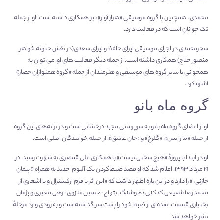
محمدی، همچنین با گروه موسیقی «هزار آواز» نیز همکاری داشته است. او از جمله
تک خوانان است که در فعالیت دارد.
سحرمحمدی در اجرای موسیقی اپرای حافظ و اپرای سعدی(در نقش حنونه خواهر
منصور حلاج) همکاری داشته است. از جمله دیگر فعالیت های او، می توان به
همخوانی با سایر گروه های موسیقی و هنرمندان از جمله «گروه همنوازان حصار»
اشاره کرد.
گروه ماه بانو
او از اعضای گروه ماه بانو به سرپرستی مجید درخشانی است و در ترانه‌های این گروه
از جمله «ما را بس»، «گلرخ» و «جان عاشق»، از جمله خوانندگان اصلی است.
او در ابتدا با پروژهٔ «هیچ سخنی نیست» با همکاری علی قمصری به شهرت رسید. در
۱۹ مرداد ۱۳۹۳، اعلام شد که او قصد ضبط کردن یک آلبوم جدید به همراه « پیمان
خازنی » را دارد و در این باره اظهار داشت که «این اثر با فرم ارکسترال و با اشعاری از
محمد رضا شفیعی کدکنی ؛ هوشنگ ابتهاج ؛ حسین منزوی ؛ رهی معیری و پژمان
بختیاری قسمت عمده‌ای از ضبط خود را پشت سر گذاشته‌است و به زودی وارد مرحلهٔ
نشر خواهد شد.