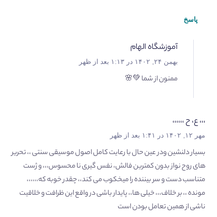
پاسخ
آموزشگاه الهام
بهمن ۲۴, ۱۴۰۲ در ۱:۱۳ بعد از ظهر
ممنون از شما 💚🌸
،،، ع، ح ،،،،،،
مهر ۱۲, ۱۴۰۲ در ۱:۴۱ بعد از ظهر
بسیار دلنشین ودر عین حال با رعایت کامل اصول موسیقی سنتی ،، تحریر
های روح نواز بدون کمترین فالش، نفس گیری نا محسوس،،، و ژست
متناسب دست و سر بیننده را میخکوب می کند،، چقدر خوبه که،،،،،،
مونده ،، بر خلاف،،، خیلی ها،، پایدار باشی در واقع این ظرافت و خلاقیت
ناشی از همین تعامل بودن است