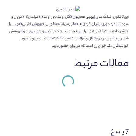
وی تاکنون آهنگ های زیبایی همچون «گل اومد بهار اومد»، «دیلمان»، «مویان و
سودا»، «درد دوری(با زبان کردی)»، «ما را بس(با همخوانی حوروش خلیلی)» و ….. را
انتشار داده است که ترانه «ما را بس» موجب ایجاد حواشی زیادی برای او و گروهش
شد. وی چندین بار در پرتغال و فرانسه کنسرت داشته است . او جزو معدود
خوانندگان تک خوان زن است که در ایران حضور دارد.
مقالات مرتبط
7 پاسخ