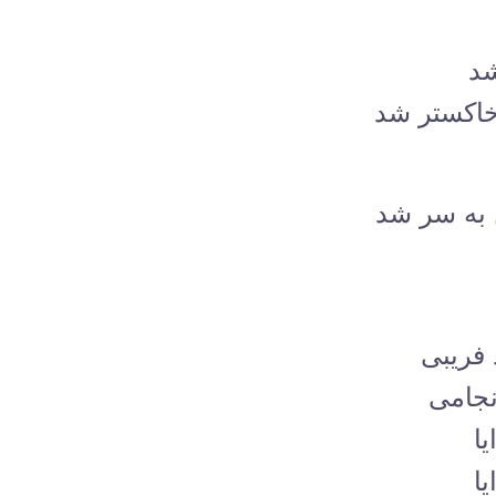
شد
خاکستر شد
 به سر شد
 فریبی
نجامی
ا
ا