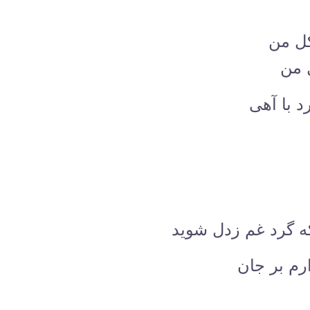
کل من
 من
د با آهی
ه گرد غم زدل شوید
ارم بر جان