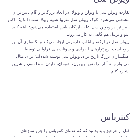
تفاوت ویولن سل با ویولن و ویولا، در ابعاد بزرگ‌تر و گام پایین‌تر آن
مشخص می‌شود. کوک ویولن سل تقریبا شبیه ویولا است؛ اما یک اکتاو
پایین‌تر. در ویولن سل اغلب از کلید باس استفاده می‌شود؛ البته کلید
آلتو و تریبل هم گاهی به کار می‌روند.
ویولن سل در ارکستر اغلب هارمونی ایجاد می‌کند و تک‌نوازی آن نیز
رایج است. رپرتوارهای انفرادی و سونات‌های فراوانی توسط
آهنگسازان بزرگ تاریخ برای ویولن سل نوشته شده‌اند؛ برای مثال
می‌توانیم به آثار برامس، بتهوون، شومان، هایدن، مندلسون و شوپن
اشاره کنیم.
کنترباس
قبل از هرچیز باید بدانید که که عده‌ای کنترباس را جزو سازهای