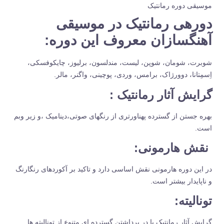
موسیقی دوره رمانتیک
دوره‏ی رمانتیک در موسیقی
آهنگسازان معروف این دوره:
شوبرت، شومان، شوپن، لیست، مندلسون، برلیوز، چایکوفسکی،
اِسمِتانا، دوورژاک، برامس، وردی، پوچینی، واگنر، مالر.
گرایش آثار رمانتیک :
بهره جستن از گسترده پهناورتری از رنگ‏های صوتی،دینامیک ،و زیر وبم
است.
نقش هارمونی:
در این دوره هارمونی نقش اساسی دارد و تاکید بر آکوردهای رنگارنگ
و ناپایدار بیشتر است.
تونالیته:
گرایش آثار رمانتیک با در برداشتن گسترده ای متنوع از تونالیته ها