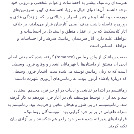
هنرمندان رمانتیک بیشتر به احساسات و عوالم شخصی و درونی خود
توجه داشتند. آن‌ها دنیای خیال و رؤیا، افسانه‌های کهن، سرزمین‌های
دوردست و ناآشنا و هم چنین اسرار و خیالاتی را که از زندگی عادی و
روزمره فاصله داشت هدف اصلی آثارشان قرار می‌دادند، بر خلاف
آثار کلاسیک‌ها که در آن عقل، منطق و استدلال بر احساسات و
عواطف غلبه دارد، آثار هنرمندان رمانتیک سرشار از احساسات و
عواطف انسانی است.
صفت رمانتیک از واژه رمانس (romance) گرفته شده که معنی اصلی
ادبی آن مشتق از داستان‌ها یا قهرمانان اشعار و وقایع قرون وسطی
است که به زبان رمانس نوشته می‌شده‌است. اشعار قرون وسطی
که دربارهٔ پادشاه آرتور بودند به رمانس‌های آرتوری شهرت داشتند.
رمانتیسم در ابتدا در نقاشی و ادبیات در اواخر قرن هجدهم استفاده
شد و بعد از آن توسط موسیقی‏دانان در آغاز قرن نوزدهم به کار گرفته
شد. رمانتیسیسم در پی شور و هیجان ،تخیل و فردیت بود. رمانتیسم به
منزله طغیانی در برابر خرد گرایی بود . نویسندگان رومانتیک،
قراردادهای پذیرفته شده عصر خود را در هم شکستند و بر آزادی بیان
تکیه کردند.