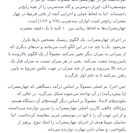
موسیقی‌دانان، اوزان دوضربی و گاه سه‌ضربی را از بقیه رایج‌تر
دانسته‌اند. اما به لحاظ عملی و اجرایی آنچه از باقی فرم‌ها در چهار
مضراب رایج‌تر است اوازان سه‌ضربی (۶/۸ و ۱۶/۶) است.
چهارمضراب‌ها به لحاظ زمانی بین ۱۰ ثانیه تا یک دقیقه متغیرند.
در اجرای چهارمضراب، یک الگوی ریتمیک مشخص بارها تکرار
می‌شود. یک یا چند نت در این الگو ثابت می‌مانند و نت‌های دیگری که
از میزانی به میزان دیگر تغییر می‌کنند معمولاً از یک الگوی بالارونده یا
پایین‌رونده تبعیت می‌کنند. یعنی در هر میزان نسبت به میزان قبل یک
درجه بالا می‌روند و پس از چند میزان در جهت عکس شروع به پایین
رفتن می‌کنند تا به جای اول بازگردند
حین اجرا، تم اصلی معمولاً بر اساس درآمد دستگاهی که چهارمضراب
(یا پیش‌درآمد) در آن نواخته می‌شوند شکل می‌گیرد، در حالی که
ملودی‌های لابه‌لا، معمولاً بر اساس دیگر گوشه‌های آن دستگاه هستند.
روح‌الله خالقی کاربرد اصلی چهارمضراب را تمرین نوازنده می‌دانسته
و از این جهت آن را با اتود در موسیقی غربی مقایسه کرده‌است. اما
ساسان سپنتا هدف از اجرای چهارمضراب را ایجاد تنوع، پرهیز از
یکنواختی، و نشان دادن مهارت نوازنده می‌داند.