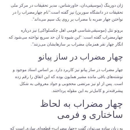
ژان دورینگ (موسیقی‌دان، خاورشناس، مدیر تحقیقات در مرکز ملی
تحقیقات در دانشگاه سوربن) نیز گفته است:”نام چهارمضراب را در
نواختن چهار ضربه با مضراب بر روی یک سیم می‌داند”.
برونو نتل (موسیقی‌شناسی قومی اهل چکسلواکی) نیز درباره
چهارمضراب گفته است: “این شیوه تا آن حد سریع نواخته می‌شود که
انگار چهار نفر همزمان مضراب بر سازهایشان می‌زنند”.
چهار مضراب در ساز پیانو
چهار مضراب در ساز پیانو نیز کاربرد دارد. بر اساس اسناد موجود و
نوشته‌های باقی مانده مشیر همایون بوده که این اتفاق را رقم زده
است. پس از او نیز مرتضی محجوبی و جواد معروفی به شکل
پیشرفته‌تر و کامل‌تر به این مقوله پرداختند.
چهار مضراب به لحاظ
ساختاری و فرمی
به زبان ساده می‌توان گفت «چهارمضراب» قطعه‌ای سازی است که