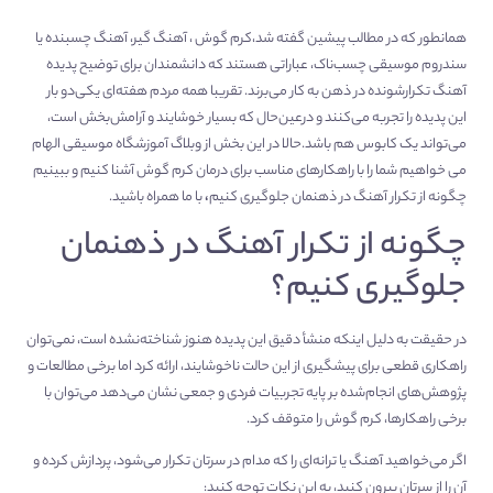
همانطور که در مطالب پیشین گفته شد،کرم گوش ، آهنگ گیر، آهنگ چسبنده یا
سندروم موسیقی چسب‌ناک، عباراتی هستند که دانشمندان برای توضیح پدیده
آهنگ تکرارشونده در ذهن به کار می‌برند. تقریبا همه مردم هفته‌ای یکی‌دو بار
این پدیده را تجربه می‌کنند و درعین‌حال که بسیار خوشایند و آرامش‌بخش است،
می‌تواند یک کابوس هم باشد.حالا در این بخش از وبلاگ
آموزشگاه موسیقی الهام
می خواهیم شما را با راهکارهای مناسب برای درمان کرم گوش آشنا کنیم و ببینیم
چگونه از تکرار آهنگ در ذهنمان جلوگیری کنیم
،
با ما همراه باشید.
چگونه از تکرار آهنگ در ذهنمان
جلوگیری کنیم؟
در حقیقت به دلیل اینکه منشأ دقیق این پدیده هنوز شناخته‌نشده است، نمی‌توان
راهکاری قطعی برای پیشگیری از این حالت ناخوشایند، ارائه کرد اما برخی مطالعات و
پژوهش‌های انجام‌شده بر پایه تجربیات فردی و جمعی نشان می‌دهد می‌توان با
برخی راهکارها، کرم گوش را متوقف کرد.
اگر می‌خواهید آهنگ یا ترانه‌ای را که مدام در سرتان تکرار می‌شود، پردازش کرده و
آن را از سرتان بیرون کنید، به این نکات توجه کنید: