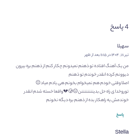
4 پاسخ
سهیلا
تیر ۱۸, ۱۴۰۴ در ۱۱:۱۵ بعد از ظهر
من یک آهنگ افتاده تو ذهنم نمیدونم چکار کنم از ذهنم بره بیرون
دیوونم کرده انقدر خوندم تو ذهنم
اصلا وقتی خودم هم نمیخوام بخونم هی یادم میاد😐
توروخدا ی راه حل بدیننننننننن😐🥲💔واقعا خسته شدم انقدر
خوندمش یه راهکار بده از ذهنم بره دیگه نخونم
پاسخ
Stella