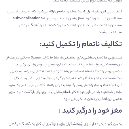
افرادی که مستعد کرم گوش هستند؛ کمک کند.
ازنظر علمی این نظریه برای نحوه عملکرد آدامس ارائه می‌شود که با جویدن آدامس،
مغز انسان فریب‌خورده و با فعال شدن فرایند موسوم به subvocalisations
مغز بین حالت جویدن و خواندن به تضاد برخورد کرده و تکرار آهنگ در ذهن
متوقف می‌شود
تکالیف ناتمام را تکمیل کنید:
همسرایی ها تمایل بیشتری برای چسبیدن به مغز ما دارند. معمولا ما یکی دو بیت از
این همسرایی ها را حفظ می کنیم اما بیت های دومی و سومی را فراموش بر
اساس بررسی‌های انجام‏شده، مشخص شد افرادی که به اختلال وسواسی- جبری
مبتلا هستند، بیشتر احتمال دارد که به کرم گوش مبتلا و دچار عذاب و مشکل
شوند و احتمال درمان اختلال روانی آنها، نیز در این افراد
کاهش می‌یابدمی کنیم و
ترانه را ناتمام به یاد می آوریم و افکار ناتمام تمایل بیشتری برای بازگشت دارند. برای
همین این افکار در ذهن ما تکرار می شود.
مغز خود را درگیر کنید :
یک رویکرد دیگر که از سوی پژوهشگران برای جلوگیری از تکرار یک آهنگ در ذهن؛