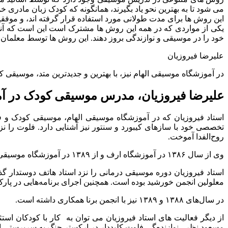
می شود تا به بهترین نحو یاد بگیرند، همانگونه که کودک زبان مادری خود
این روش ها برای مدت طولانی مورد استفاده قرار گرفته اند، و موفق
یکی از مواردی که در همه این روش ها مشترک است این است که آنها
خود را در موسیقی و نوازندگی بروز دهند. این روش ها توسط معلم
علیرضا فیروزیان
در آموزشگاه موسیقی الهام نیز، با بهترین و جدیدترین متد، موسیقی 
علیرضا فیروزیان، مدرس موسیقی کودک در آم
استاد فیروزیان که در آموزشگاه موسیقی الهام، موسیقی کودک و ف
تخصصی خود با سازهای کیبورد و سنتور نیز آشنایی دارد. فلوت را نز
روح‌الفدا آموخت.
وی از سال ۱۳۸۶ در آموزشگاه ارف و از ۱۳۸۹ در آموزشگاه موسیقی الهام به عنوان مربی موسیقی کودک مشغول به تدریس ارف می‌باشد.
معلولین انجمن خورشید بوده است. همچنین اجرای برنامه‌هایی در پارک ملت و فرهنگسرای اندیشه در سال ۳۸۷
در سال‌های ۱۳۸۸ و ۱۳۸۹ نیز با انجمن برنا همکاری داشته است.
از دیگر فعالیت های استاد فیروزیان می توان به کار با کودکان است
مسعود نظر ، نوازنده‌گی فلوت کلیددار در ارکستر چنگ به سرپرستی اس